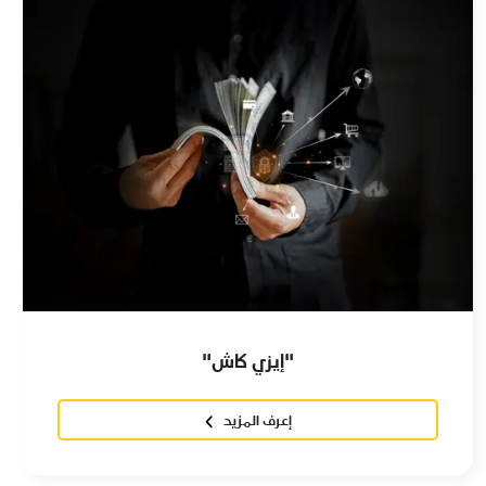
"إيزي كاش"
إعرف المزيد