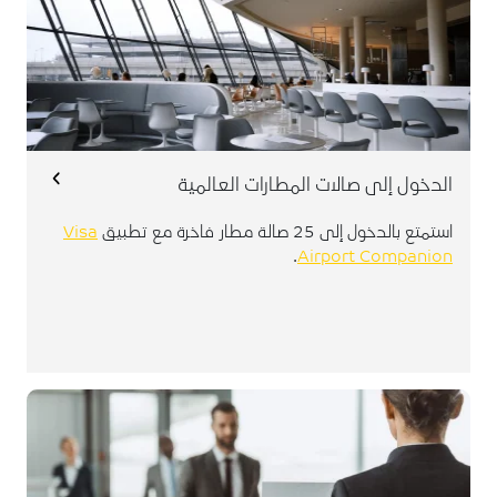
: مجموع العمليات الدولية ١٠٠ دولار أمريكي خلال
الأهلية
سيطبق اعتبارًا من 2 فبراير 2026
٩٠ يوم.
لصاحب البطاقة فقط, غير مسموح دخول
أهلية الضيف:
الضيوف.
عدد مرات الاستخدام المسموح بها قبل استيفاء شرط
الدخول إلى صالات المطارات العالمية
: لا يُسمح بالاستخدام في حال عدم استيفاء شرط
الأهلية
الأهلية.
استمتع بالدخول إلى 25 صالة مطار فاخرة مع تطبيق
Visa
اجمالي عدد مرات الاستخدام لكل سنة تقويمية بعد استيفاء
.
Airport Companion
: 6
شرط الأهلية
للمزيد من التفاصيل يرجى تسجيل الدخول إلى تطبيق Visa
Companion
وسيتم
من هنا
يمكن لحامل البطاقة الحجز
تفعيل الخصم مباشرة.
يجب حجز الخدمات قبل 72 ساعة على الأقل من
موعد السفر.