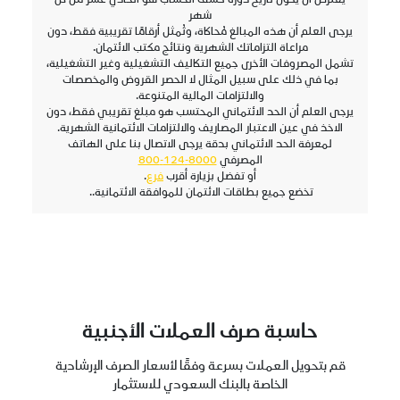
شهر
يرجى العلم أن هذه المبالغ مُحاكاة، وتُمثل أرقامًا تقريبية فقط، دون
مراعاة التزاماتك الشهرية ونتائج مكتب الائتمان.
تشمل المصروفات الأخرى جميع التكاليف التشغيلية وغير التشغيلية،
بما في ذلك على سبيل المثال لا الحصر القروض والمخصصات
والالتزامات المالية المتنوعة.
يرجى العلم أن الحد الائتماني المحتسب هو مبلغ تقريبي فقط، دون
الاخذ في عين الاعتبار المصاريف والالتزامات الائتمانية الشهرية.
لمعرفة الحد الائتماني بدقة يرجى الاتصال بنا على الهاتف
المصرفي
8000-124-800
أو تفضل بزيارة أقرب
فرع
.
تخضع جميع بطاقات الائتمان للموافقة الائتمانية..
حاسبة صرف العملات الأجنبية
قم بتحويل العملات بسرعة وفقًا لأسعار الصرف الإرشادية
الخاصة بالبنك السعودي للاستثمار