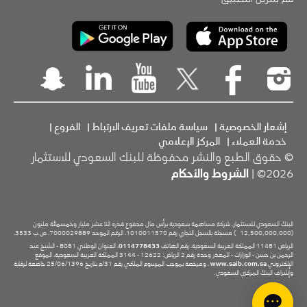
إشعار الخصوصية
|
سياسة ملفات تعريف الارتباط
|
الفروع
|
خدمة العملاء
|
المركز الإعلامي
© حقوق الطبع والنشر محفوظة للبنك السعودي للاستثمار
2026© |
الشروط والأحكام
البنك السعودي للاستثمار، شركة مساهمة سعودية برأس مال مدفوع قدره اثنا عشر مليار وخمسمائة مليون
(12,500,000,000
) مسجلة بالسجل التجاري رقم 1010011570، الرقم الموحد 7000029889، ص.ب 3533،
الرياض 11481 المملكة العربية السعودية، رقم الهاتف
0114778433
، العنوان الوطني 8081 - الشيخ عبد
الرحمن بن حسن - الوزارات - المعذر وحدة رقم 2 الرياض: 12622 - 3144 المملكة العربية السعودية، الموقع
الإلكتروني
www.saib.com.sa
، ومرخصة بموجب المرسوم الملكي رقم 31/م بتاريخ 25/06/1396 خاضعة لرقابة
وإشراف البنك المركزي السعودي.