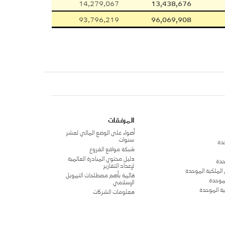
14,279,067
13,438,676
93,796,219
96,069,908
المرفقات
أضواء على الوضع المالي لعشر
سنوات
حدة
شبكة مواقع الفروع
دليل محتوي المبادرة العالمية
حدة
لإعداد التقارير
الملكية الموحدة
قائمة بأهم مصطلحات التمويل
لموحدة
الإسلامي
ية الموحدة
معلومات الشركات