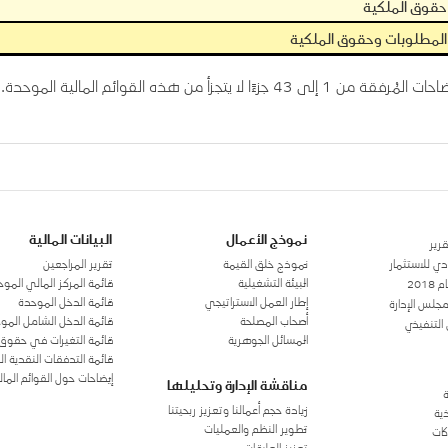
حقوق الملكية
المطلوبات وحقوق الملكية
ن 1 إلى 43 جزءًا لا يتجزأ من هذه القوائم المالية الموحدة.
نموذج الأعمال
البيانات المالية
قرير
دي للاستثمار
نموذج خلق القيمة
تقرير المراجعين
البيئة التشغيلية
قائمة المركز المالي المو
2018
إطار العمل الاستراتيجي
قائمة الدخل الموحدة
مجلس الإدارة
أصحاب المصلحة
قائمة الدخل الشامل المو
 التنفيذي
المسائل الجوهرية
قائمة التغيرات في حقوق 
قائمة التدفقات النقدية ا
إيضاحات حول القوائم المال
مناقشة الإدارة وتحليلها
ة
زيادة حجم أعمالنا وتعزيز ربحيتنا
ذية
تطوير النظم والعمليات
كات
تعزيز العلاقات