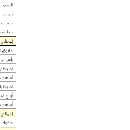
القيمة ا
قروض ل
سندات د
مطلوبات
إجمالي 
حقوق ال
رأس الما
احتياطي
أسهم خز
احتياطيا
أرباح مُب
أسهم مُ
إجمالي
صكوك ال