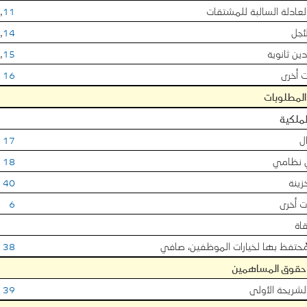
لعادلة السالبة للمشتقات
11
,
أجل
14
,
ين ثانوية
15
,
 أخرى
16
المطلوبات
ملكية
ل
17
 نظامي
18
ينة
40
ت أخرى
6
قاة
حتفظ بها لخيارات الموظفين، صافي
38
 حقوق المساهمين
شريحة الأولى
39