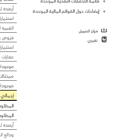
قائمة التدفقات النقدية الموحدة
أرصدة ل
إيضاحات حول القوائم المالية الموحدة
استثمار
القيمة 
مركز التحميل
قروض و
تقريري
استثمار
عقارات أ
موجودات
ممتلكا
موجودات
إجمالي 
المطلوب
المطلوب
أرصدة ل
ودائع ال