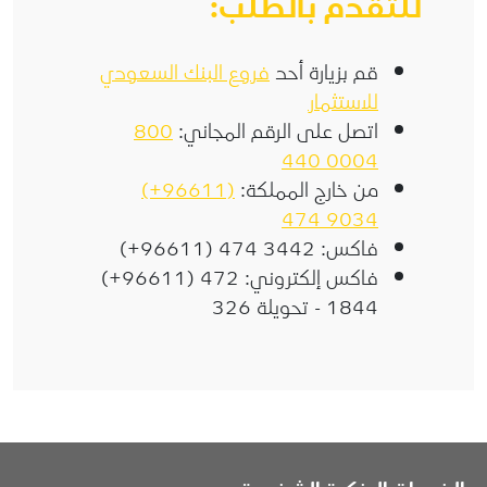
للتقدم بالطلب:
قم بزيارة أحد
فروع البنك السعودي
للاستثمار
اتصل على الرقم المجاني:
800
440 0004
من خارج المملكة:
(+96611)
474 9034
فاكس:
(+96611) 474 3442
فاكس إلكتروني:
(+96611) 472
1844
- تحويلة 326