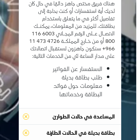
هناك فريق مختص جاهز دائمًا في حال كان
لديك أية استفسارات أو كنت بحاجة إلى
تفاصيل أكثر في ما يتعلق باستخدام
بطاقتك. للمزيد من المعلومات، يمكنـك
الاتصـال عـلى الرقم المجـاني
6003 116
800
أو من خـارج المملكـة
4726 473 11
966+
سنكون جاهزون لاستقبال اتصالاتك
على مدار الساعة لأي من الخدمات التالية:
الاستفسار عن الفواتير
طلب بطاقة بديلة
معلومات حول فوائد
البطاقة وخدماتها
المساعدة في حالات الطوارئ
بطاقة بديلة في الحالات الطارئة