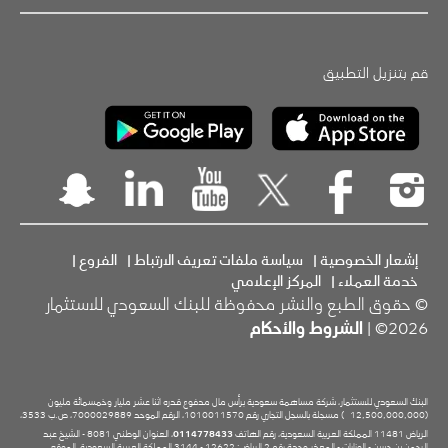
قم بتنزيل التطبيق
إشعار الخصوصية
|
سياسة ملفات تعريف الارتباط
|
الفروع
|
خدمة العملاء
|
المركز الإعلامي
© حقوق الطبع والنشر محفوظة للبنك السعودي للاستثمار
2026© |
الشروط والأحكام
البنك السعودي للاستثمار، شركة مساهمة سعودية برأس مال مدفوع قدره اثنا عشر مليار وخمسمائة مليون
(12,500,000,000
) مسجلة بالسجل التجاري رقم 1010011570، الرقم الموحد 7000029889، ص.ب 3533،
الرياض 11481 المملكة العربية السعودية، رقم الهاتف
0114778433
، العنوان الوطني 8081 - الشيخ عبد
الرحمن بن حسن - الوزارات - المعذر وحدة رقم 2 الرياض: 12622 - 3144 المملكة العربية السعودية، الموقع