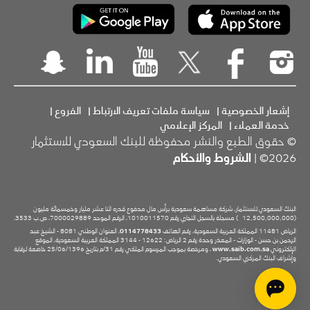
إشعار الخصوصية
|
سياسة ملفات تعريف الارتباط
|
الفروع
|
خدمة العملاء
|
المركز الإعلامي
© حقوق الطبع والنشر محفوظة للبنك السعودي للاستثمار
2026© |
الشروط والأحكام
البنك السعودي للاستثمار، شركة مساهمة سعودية برأس مال مدفوع قدره اثنا عشر مليار وخمسمائة مليون
(12,500,000,000
) مسجلة بالسجل التجاري رقم 1010011570، الرقم الموحد 7000029889، ص.ب 3533،
الرياض 11481 المملكة العربية السعودية، رقم الهاتف
0114778433
، العنوان الوطني 8081 - الشيخ عبد
الرحمن بن حسن - الوزارات - المعذر وحدة رقم 2 الرياض: 12622 - 3144 المملكة العربية السعودية، الموقع
الإلكتروني
www.saib.com.sa
، ومرخصة بموجب المرسوم الملكي رقم 31/م بتاريخ 25/06/1396 خاضعة لرقابة
وإشراف البنك المركزي السعودي.