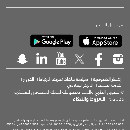
قم بتنزيل التطبيق
إشعار الخصوصية
|
سياسة ملفات تعريف الارتباط
|
الفروع
|
خدمة العملاء
|
المركز الإعلامي
© حقوق الطبع والنشر محفوظة للبنك السعودي للاستثمار
2026© |
الشروط والأحكام
البنك السعودي للاستثمار، شركة مساهمة سعودية برأس مال مدفوع قدره اثنا عشر مليار وخمسمائة مليون
(12,500,000,000
) مسجلة بالسجل التجاري رقم 1010011570، الرقم الموحد 7000029889، ص.ب 3533،
الرياض 11481 المملكة العربية السعودية، رقم الهاتف
0114778433
، العنوان الوطني 8081 - الشيخ عبد