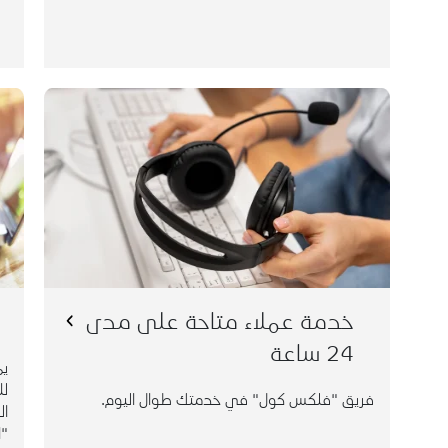
فريق "فلكس كول" في خدمتك طوال اليوم.
( من داخل
8000 124 800
ببساطة، اتصل على
(من خارج
3100 418 11 966+
المملكة)، أو
المملكة)
"ا
خدمة عملاء متاحة على مدى
24 ساعة
يم
لل
فريق "فلكس كول" في خدمتك طوال اليوم.
ال
"ا