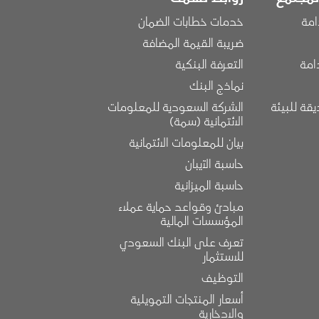
امة
خدمات خطابات الضمان
ضريبة القيمة المضافة
امة
التعرفة البنكية
نماذج البنك
قة للبيئة
الشركة السعودية للمعلومات 
الائتمانية (سمة)
بيان للمعلومات الائتمانية
حاسبة الآيبان
حاسبة الميزانية
مبادئ وقواعد حماية عملاء 
المؤسسات المالية
تعرف على البنك السعودي 
للاستثمار
التوظيف
أسعار المنتجات التمويلية 
والادخارية