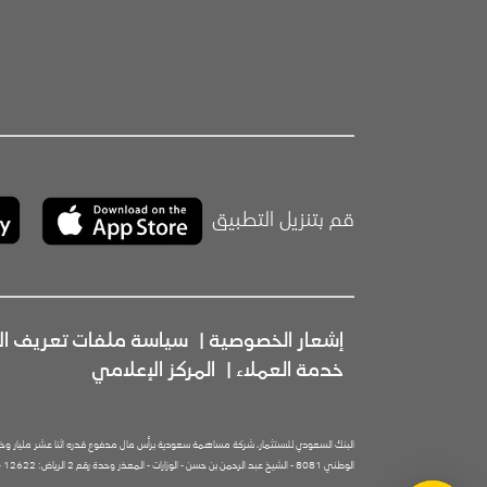
قم بتنزيل التطبيق
إشعار الخصوصية
|
سياسة ملفات تعريف الا
خدمة العملاء
|
المركز الإعلامي
البنك السعودي للاستثمار، شركة مساهمة سعودية برأس مال مدفوع قدره اثنا عشر مليار وخمسمائة مليون
الوطني 8081 - الشيخ عبد الرحمن بن حسن - الوزارات - المعذر وحدة رقم 2 الرياض: 12622 - 3144 المملكة العربية السعودية، الموقع الإلكتروني