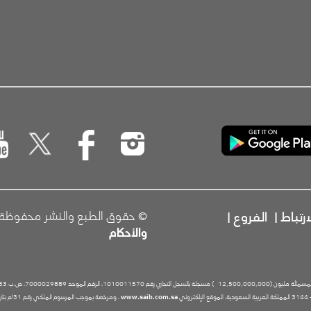
رتباط
|
الفروع
|
© حقوق الطبع والنشر محفوظة للبنك
والأحكام
 (12,500,000,000
) مسجلة بالسجل التجاري رقم 1010011570، الرقم الموحد 7000029889، ص.ب 3533، الرياض 11481 المملكة العربية السعودية، رقم الهاتف
www.saib.com.sa
، ومرخصة بموجب المرسوم الملكي رقم 31/م بتاريخ 25/06/1396 خاضعة لرقابة وإشراف البنك المركزي السعودي.