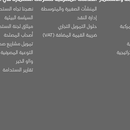
المنشآت الصغيرة والمتوسطة
نهجنا تجاه الاستد
إدارة النقد
السياسة البيئية
مركبة
حلول التمويل التجاري
ميثاق لجنة الاستد
ضريبة القيمة المضافة (VAT)
أصحاب المصلحة
ة
تمويل مشاريع صدي
راتيجية
التوعية المصرفية
وااو الخير
تقارير الاستدامة