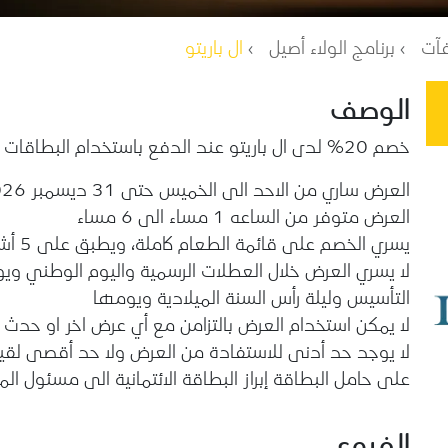
فآت
برنامج الولاء أصيل
ال باريتو
الوصف
خصم 20% لدى ال باريتو عند الدفع باستخدام البطاقات الائتمانية من البنك السعودي للاستثمار.
العرض ساري من الاحد الى الخميس حتى 31 ديسمبر 2026
العرض متوفر من الساعه 1 مساء الى 6 مساء
يسري الخصم على قائمة الطعام كاملة، ويطبق على 5 أشخاص فقط لكل طاولة
لا يسري العرض خلال العطلات الرسمية واليوم الوطني ويو
التأسيس وليلة رأس السنة الميلادية ويومها
لا يمكن استخدام العرض بالتزامن مع أي عرض اخر او حد
لا يوجد حد أدنى للاستفادة من العرض ولا حد أقصى لقي
على حامل البطاقة إبراز البطاقة الائتمانية الى مسئول 
الفروع