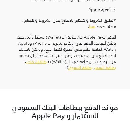
* لأجهزة Apple
*تطبق الشروط والأحكام، للاطلاع على الشروط والأحكام ،
فضلاً اضغط
هنا
.
الدفع بـApple Pay عن طريق الـ (Wallet) بسيط وآمن حيث
يمكن للعملاء الدفع لدى المتاجر بتمرير الـ iPhone وApple
Watch الخاصة بهم على أجهزة نقاط البيع. ويمكن للعملاء
أيضاً الدفع في التطبيقات وعبر الإنترنت باستخدام أي بطاقة
من البطاقات المضافة في الـ (Wallet): (
بطاقات مدى
،
بطاقة السفر
،
بطاقة التسوق
).
فوائد الدفع ببطاقات البنك السعودي
للاستثمار و Apple Pay