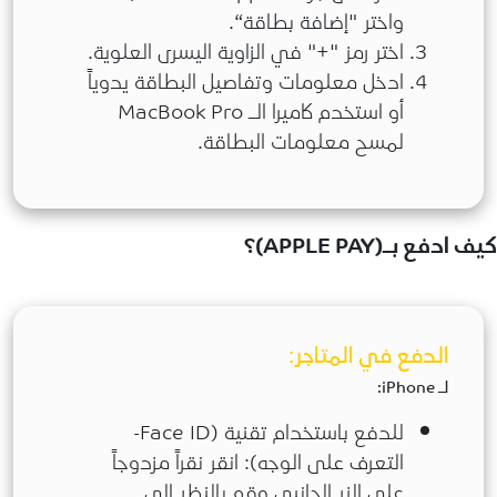
واختر "إضافة بطاقة“.
اختر رمز "+" في الزاوية اليسرى العلوية.
ادخل معلومات وتفاصيل البطاقة يدوياً
أو استخدم كاميرا الـ MacBook Pro
لمسح معلومات البطاقة.
يف ادفع بـ(APPLE PAY)؟
الدفع في المتاجر:
لـ iPhone:
للدفع باستخدام تقنية (Face ID-
التعرف على الوجه): انقر نقراً مزدوجاً
على الزر الجانبي وقم بالنظر إلى